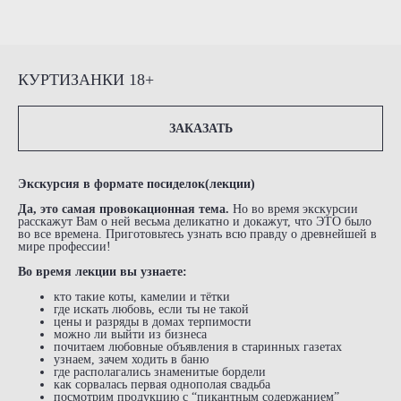
КУРТИЗАНКИ 18+
ЗАКАЗАТЬ
Экскурсия в формате посиделок(лекции)
Да, это самая провокационная тема.
Но во время экскурсии
расскажут Вам о ней весьма деликатно и докажут, что ЭТО было
во все времена. Приготовьтесь узнать всю правду о древнейшей в
мире профессии!
Во время лекции вы узнаете:
кто такие коты, камелии и тётки
где искать любовь, если ты не такой
цены и разряды в домах терпимости
можно ли выйти из бизнеса
почитаем любовные объявления в старинных газетах
узнаем, зачем ходить в баню
где располагались знаменитые бордели
как сорвалась первая однополая свадьба
посмотрим продукцию с “пикантным содержанием”