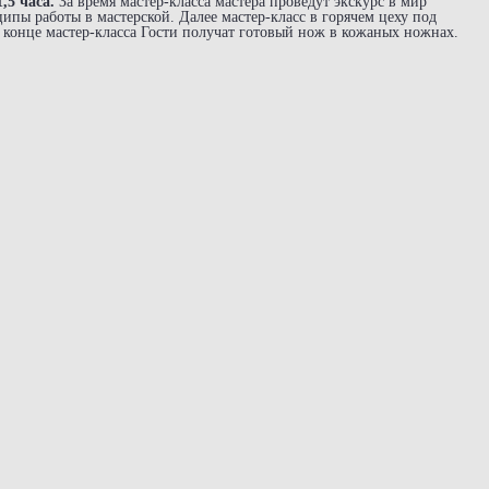
,5 часа.
За время мастер-класса мастера проведут экскурс в мир
ипы работы в мастерской. Далее мастер-класс в горячем цеху под
 конце мастер-класса Гости получат готовый нож в кожаных ножнах.