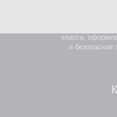
класса, оформленны
и безопасная эко-
ко