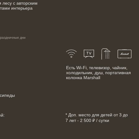
м лесу с авторским
тами интерьера
праздничные дни
Есть Wi-Fi, телевизор, чайник,
холодильник, душ, портативная
колонка Marshall
осипеды
* Доп. место для детей от 3 до
ей:
7 лет - 2 500 ₽ / сутки