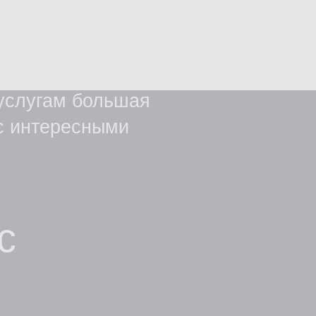
 большая
есными