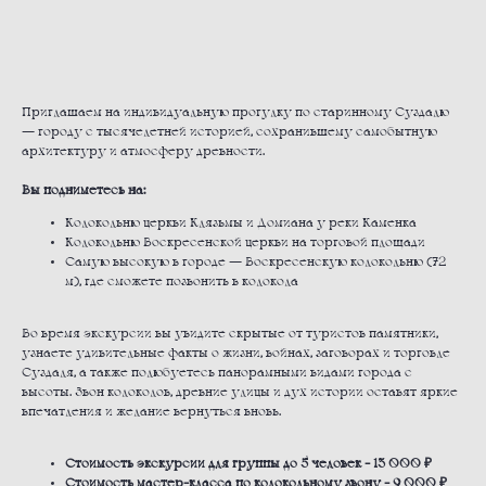
ЗАКАЗАТЬ
Приглашаем на индивидуальную прогулку по старинному Суздалю
— городу с тысячелетней историей, сохранившему самобытную
архитектуру и атмосферу древности.
Вы подниметесь на:
Колокольню церкви Клязьмы и Домиана у реки Каменка
Колокольню Воскресенской церкви на торговой площади
Самую высокую в городе — Воскресенскую колокольню (72
м), где сможете позвонить в колокола
Во время экскурсии вы увидите скрытые от туристов памятники,
узнаете удивительные факты о жизни, войнах, заговорах и торговле
Суздаля, а также полюбуетесь панорамными видами города с
высоты. Звон колоколов, древние улицы и дух истории оставят яркие
впечатления и желание вернуться вновь.
Стоимость экскурсии для группы до 5 человек - 13 000 ₽
Стоимость мастер-класса по колокольному звону - 9 000 ₽